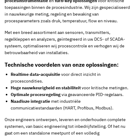
procesinstrumentatie
en
turn-key oplossingen
voor kritische
toepassingen binnen de procesindustrie. Wij zijn gespecialiseerd
in nauwkeurige meting, regeling en bewaking van
procesparameters zoals druk, temperatuur, flow en niveau.
Met een breed assortiment aan sensoren, transmitters,
regelkleppen en analyzers, geïntegreerd in uw DCS- of SCADA-
systeem, optimaliseren wij procescontrole en verhogen wij de
betrouwbaarheid van installaties.
Technische voordelen van onze oplossingen:
Realtime data-acquisitie
voor direct inzicht in
procescondities.
Hoge nauwkeurigheid en stabiliteit
voor kritische metingen.
Optimale procesregeling
via geavanceerde PID-regelaars.
Naadloze integratie
met industriële
communicatiestandaarden (HART, Profibus, Modbus).
Onze engineers ontwerpen, leveren en onderhouden complete
systemen, van basic engineering tot inbedrijfstelling. Of het nu
gaat om een standalone meetpunt of een volledig