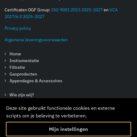
Certificaten DGF Group:
ISO 9001:2015 2025-2027
en
VCA
2017/6.0 2025-2027
Privacy policy
Algemene leveringsvoorwaarden
Home
Instrumentatie
Filtratie
Gasproducten
Appendages & Accessoires
Wie zijn wij?
Vacatures
Deze site gebruikt functionele cookies en externe
Nieuws
Contact
scripts om je beleving te verbeteren.
Mijn instellingen